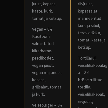
juust, kapsas,
riivjuust,
kaste, kurk,
kapsasalat,
tomat ja ketšup.
marineeritud
kurk ja sibul,
Vegan – 8 €
terav adžika,
Käsitööna
tomat, kaste ja
valmistatud
ketšup.
kikerherne-
peedikotlet,
Tortillarull
vegan juust,
veiselihakebabig
vegan majonees,
a – 8 €
kapsas,
Krõbe rullitud
grillsalat, tomat
tortilla,
ja kurk.
veiselihakebab,
riivjuust,
Veiseburger – 9 €