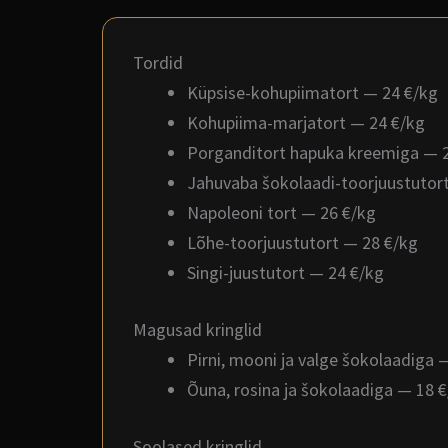
Tordid
Küpsise-kohupiimatort — 24 €/kg
Kohupiima-marjatort — 24 €/kg
Porganditort hapuka kreemiga — 
Jahuvaba šokolaadi-toorjuustutor
Napoleoni tort — 26 €/kg
Lõhe-toorjuustutort — 28 €/kg
Singi-juustutort — 24 €/kg
Magusad kringlid
Pirni, mooni ja valge šokolaadiga 
Õuna, rosina ja šokolaadiga — 18 
Soolased kringlid