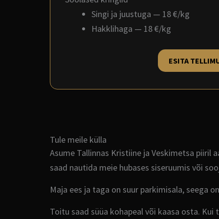
Singi ja juustuga — 18 €/kg
Hakklihaga — 18 €/kg
ESITA TELLIM
Tule meile külla
Asume Tallinnas Kristiine ja Veskimetsa piiril 
saad nautida meie hubases siseruumis või sooj
Maja ees ja taga on suur parkimisala, seega o
Toitu saad süüa kohapeal või kaasa osta. Kui tu