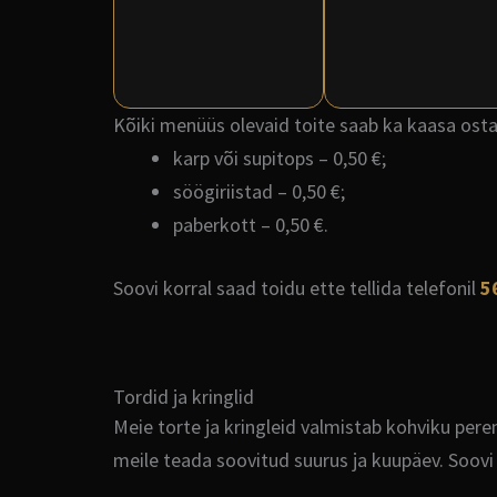
Kõiki menüüs olevaid toite saab ka kaasa osta
karp või supitops – 0,50 €;
söögiriistad – 0,50 €;
paberkott – 0,50 €.
Soovi korral saad toidu ette tellida telefonil
5
Tordid ja kringlid
Meie torte ja kringleid valmistab kohviku peren
meile teada soovitud suurus ja kuupäev. Soovi k