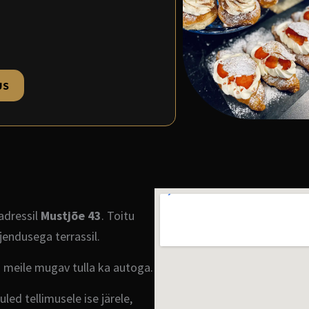
US
aadressil
Mustjõe 43
. Toitu
endusega terrassil.
n meile mugav tulla ka autoga.
led tellimusele ise järele,