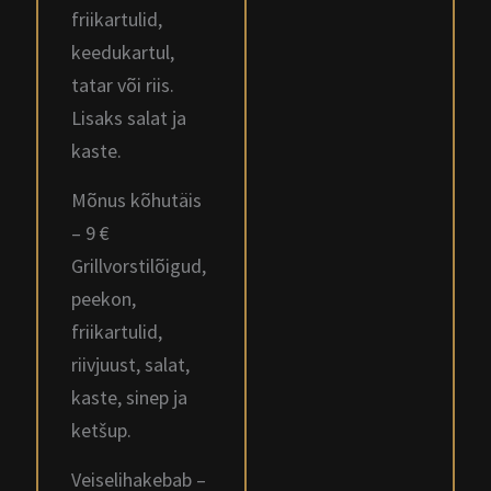
friikartulid,
keedukartul,
tatar või riis.
Lisaks salat ja
kaste.
Mõnus kõhutäis
– 9 €
Grillvorstilõigud,
peekon,
friikartulid,
riivjuust, salat,
kaste, sinep ja
ketšup.
Veiselihakebab –