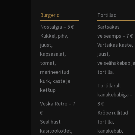
Burgerid
Tortillad
Nostalgia – 5 €
Särtsakas
Kukkel, pihv,
veiseamps – 7 €
juust,
Vürtsikas kaste,
kapsasalat,
juust,
tomat,
veiselihakebab j
marineeritud
tortilla.
kurk, kaste ja
Tortillarull
ketšup.
kanakebabiga –
Veska Retro – 7
8 €
€
Krõbe rullitud
Sealihast
tortilla,
käsitöökotlet,
kanakebab,