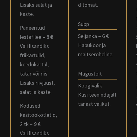
Lisaks salat ja
d tomat.
kaste.
Supp
Paneeritud
Seljanka – 6 €
lestafilee – 8 €
Hapukoor ja
Vali lisandiks
maitseroheline.
friikartulid,
keedukartul,
tatar või riis.
Magustoit
Lisaks riivjuust,
Koogivalik
salat ja kaste.
Küsi teenindajalt
tänast valikut.
Kodused
käsitöökotletid,
2 tk – 9 €
Vali lisandiks