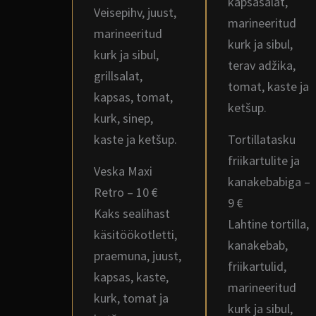
kapsasalat,
Veisepihv, juust,
marineeritud
marineeritud
kurk ja sibul,
kurk ja sibul,
terav adžika,
grillsalat,
tomat, kaste ja
kapsas, tomat,
ketšup.
kurk, sinep,
kaste ja ketšup.
Tortillatasku
friikartulite ja
Veska Maxi
kanakebabiga –
Retro – 10 €
9 €
Kaks sealihast
Lahtine tortilla,
käsitöökotletti,
kanakebab,
praemuna, juust,
friikartulid,
kapsas, kaste,
marineeritud
kurk, tomat ja
kurk ja sibul,