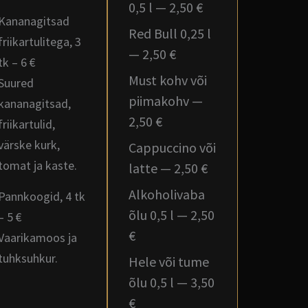
0,5 l — 2,50 €
Kananagitsad
Red Bull 0,25 l
friikartulitega, 3
— 2,50 €
tk – 6 €
Must kohv või
Suured
piimakohv —
kananagitsad,
2,50 €
friikartulid,
värske kurk,
Cappuccino või
tomat ja kaste.
latte — 2,50 €
Alkoholivaba
Pannkoogid, 4 tk
õlu 0,5 l — 2,50
– 5 €
€
Vaarikamoos ja
tuhksuhkur.
Hele või tume
õlu 0,5 l — 3,50
€