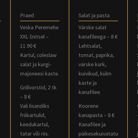
Praed
Salat ja pasta
Veska Peremehe
Värske salat
XXL šnitsel –
kanafileega – 8 €
11.90 €
Lehtsalat,
Kartul, coleslaw
tomat, paprika,
a
salat ja kurgi-
värske kurk,
majoneesi kaste.
kuivikud, külm
kaste ja
Grillvorstid, 2 tk
kanafilee.
– 8 €
Vali lisandiks
Koorene
friikartulid,
kanapasta – 8 €
keedukartul,
Kanafilee ja
tatar või riis.
päikesekuivatatu