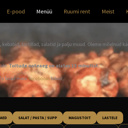
E-pood
Menüü
Ruumi rent
Meist
kebabid, tortillad, salatid ja palju muud. Oleme mõelnud ka
ale.
Toitude ooteaeg on alates 15 minutist.
nfo leiad meie
facebooki
lehelt.
AED
SALAT / PASTA / SUPP
MAGUSTOIT
LASTELE