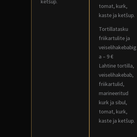
ketšup.
tomat, kurk,
kaste ja ketšup.
Tortillatasku
friikartulite ja
veiselihakebabig
a – 9 €
Lahtine tortilla,
veiselihakebab,
friikartulid,
marineeritud
kurk ja sibul,
tomat, kurk,
kaste ja ketšup.