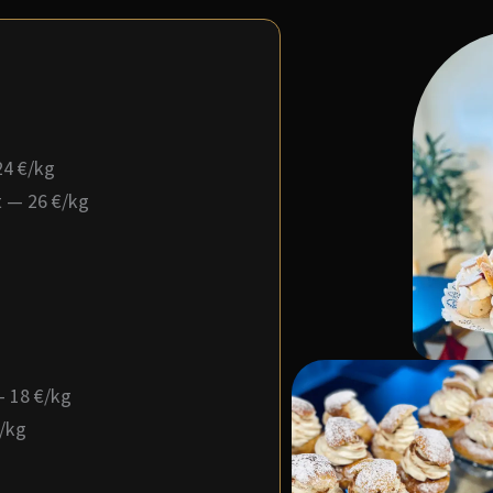
24 €/kg
t — 26 €/kg
— 18 €/kg
€/kg