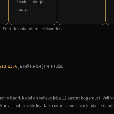
Lisaks salat ja
kaste.
. Toitude pakendamisel lisandub:
612 2156
ja sellele ise järele tulla.
aine Kadri, kellel on selleks juba 12 aastat kogemust. Vali v
orral saab tordile lisada ka nime, vanuse või lühikese õnnitl