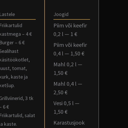
Lastele
Joogid
Piim või keefir
Friikartulid
0,2 l — 1 €
kastmega – 4 €
Burger – 6 €
Piim või keefir
Sealihast
0,4 l — 1,50 €
käsitöökotlet,
Mahl 0,2 l —
juust, tomat,
1,50 €
kurk, kaste ja
Mahl 0,4 l —
ketšup.
2,50 €
Grillviinerid, 3 tk
Vesi 0,5 l —
– 6 €
1,50 €
Friikartulid, salat
Karastusjook
ja kaste.