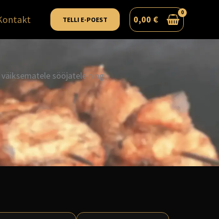
Kontakt
0,00
€
TELLI E-POEST
 väiksematele sööjatele ning