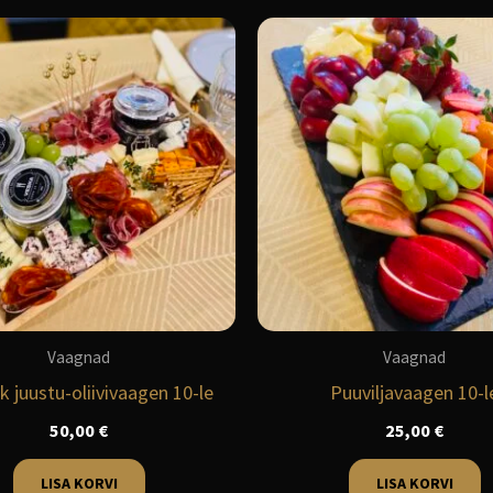
Vaagnad
Vaagnad
k juustu-oliivivaagen 10-le
Puuviljavaagen 10-l
50,00
€
25,00
€
LISA KORVI
LISA KORVI