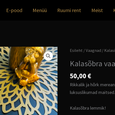
E-pood
Menüü
Ruumi rent
Meist
Kalasõbra
Esileht
/
Vaagnad
/ Kalas
vaagen
Kalasõbra vaa
1,5kg
kogus
50,00
€
Rikkalik ja hõrk merean
luksuslikumad maitsed
Kalasõbra lemmik!