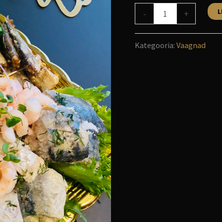
L
-
+
Kategooria:
Vaagnad