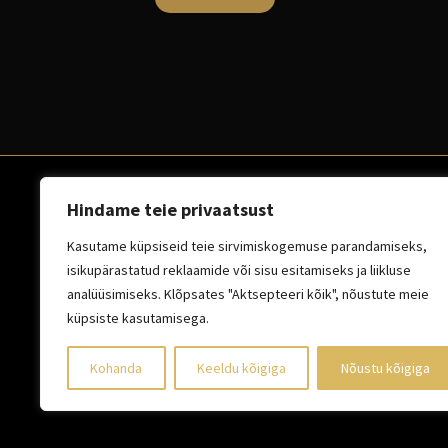
Hindame teie privaatsust
E-R 8:30 - 16:00
Kasutame küpsiseid teie sirvimiskogemuse parandamiseks,
5612 2156
isikupärastatud reklaamide või sisu esitamiseks ja liikluse
analüüsimiseks. Klõpsates "Aktsepteeri kõik", nõustute meie
küpsiste kasutamisega.
info@veska.ee
Kohanda
Keeldu kõigiga
Nõustu kõigiga
Mustjõe 43, Tallinn