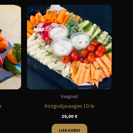
Vaagnad
e
Köögiviljavaagen 10-le
20,00
€
LISA KORVI