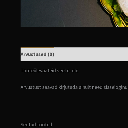
Arvustused (0)
Tooteülevaateid veel ei ole.
Arvustust saavad kirjutada ainult need sisselogin
Seotud tooted