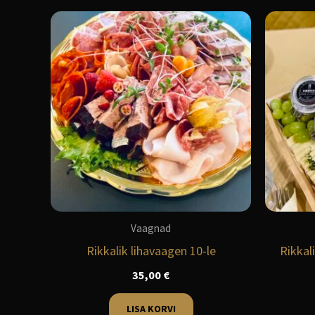
Vaagnad
Rikkalik lihavaagen 10-le
Rikkali
35,00
€
LISA KORVI