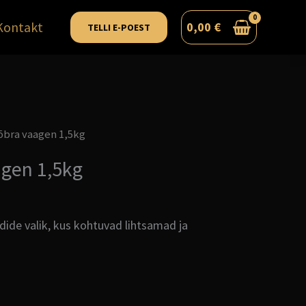
Kontakt
0,00
€
TELLI E-POEST
õbra vaagen 1,5kg
gen 1,5kg
dide valik, kus kohtuvad lihtsamad ja
.