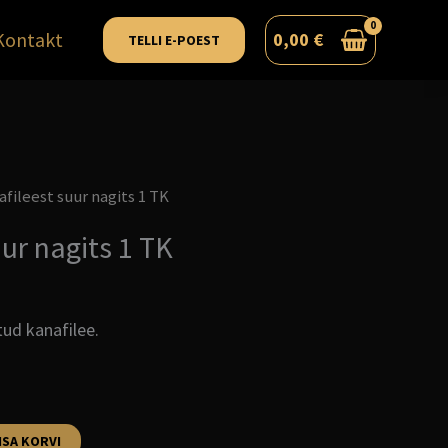
Kontakt
0,00
€
TELLI E-POEST
afileest suur nagits 1 TK
ur nagits 1 TK
ud kanafilee.
ISA KORVI