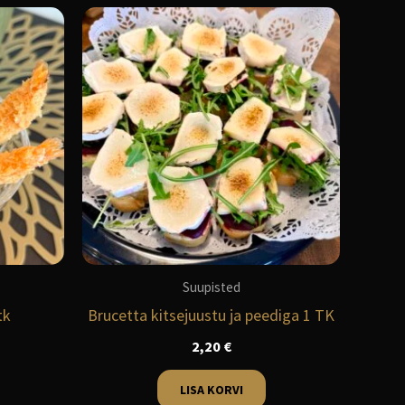
Suupisted
tk
Brucetta kitsejuustu ja peediga 1 TK
2,20
€
LISA KORVI