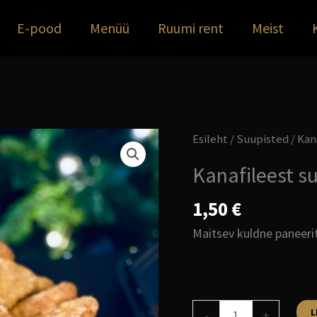
E-pood
Menüü
Ruumi rent
Meist
Kanafileest
Esileht
/
Suupisted
/ Kan
suur
Kanafileest su
nagits
1
1,50
€
TK
Maitsev kuldne paneerit
kogus
L
-
+