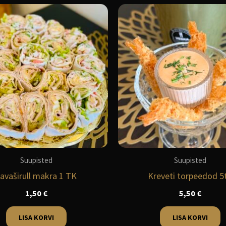
Suupisted
Suupisted
avaširull makra 1 TK
Kreveti torpeedod 5
1,50
€
5,50
€
LISA KORVI
LISA KORVI