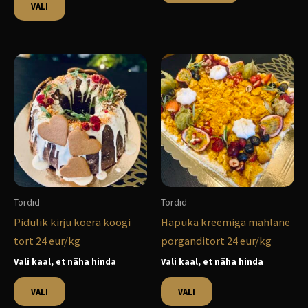
VALI
Sellel
Sellel
tootel
tootel
on
on
mitu
mitu
varianti.
varianti.
Valikuid
Valikuid
saab
saab
teha
teha
Tordid
Tordid
tootelehel.
tootelehel.
Pidulik kirju koera koogi
Hapuka kreemiga mahlane
tort 24 eur/kg
porganditort 24 eur/kg
Vali kaal, et näha hinda
Vali kaal, et näha hinda
VALI
VALI