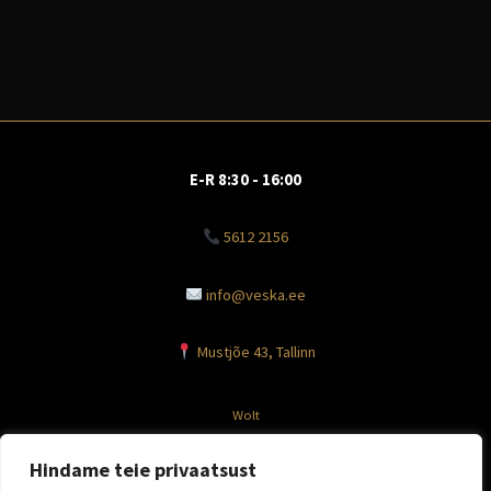
E-R 8:30 - 16:00
5612 2156
info@veska.ee
Mustjõe 43, Tallinn
Wolt
Facebook
Hindame teie privaatsust
Instagram