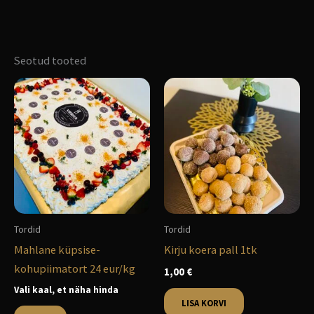
Seotud tooted
Sellel
tootel
on
mitu
varianti.
Valikuid
saab
teha
Tordid
Tordid
tootelehel.
Mahlane küpsise-
Kirju koera pall 1tk
kohupiimatort 24 eur/kg
1,00
€
Vali kaal, et näha hinda
LISA KORVI