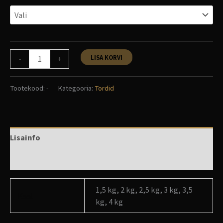
LISA KORVI
-
+
Tootekood:
-
Kategooria:
Tordid
Lisainfo
Arvustused (0)
1,5 kg, 2 kg, 2,5 kg, 3 kg, 3,5
Kaal
kg, 4 kg