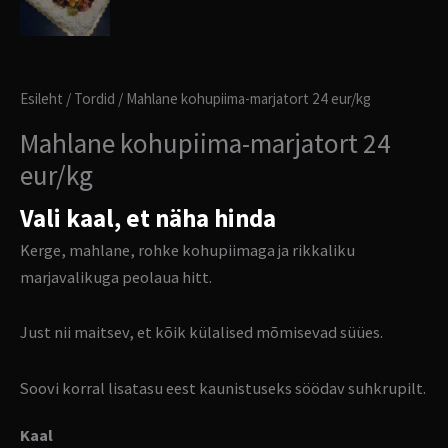
Esileht
/
Tordid
/ Mahlane kohupiima-marjatort 24 eur/kg
Mahlane kohupiima-marjatort 24
eur/kg
Vali kaal, et näha hinda
Kerge, mahlane, rohke kohupiimaga ja rikkaliku
marjavalikuga peolaua hitt.
Just nii maitsev, et kõik külalised mõmisevad süües.
Soovi korral lisatasu eest kaunistuseks söödav suhkrupilt.
Kaal