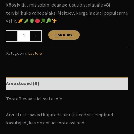
köögivilju, mis sobib ideaalselt suupistelauale või
tervislikuks vahepalaks. Maitsev, kerge ja alati populaarne
valik.
LISA KORVI
-
+
Kategooria:
Lastele
Arvustused (0)
Tooteülevaateid veel ei ole.
Arvustust saavad kirjutada ainult need sisseloginud
kasutajad, kes on antud toote ostnud.