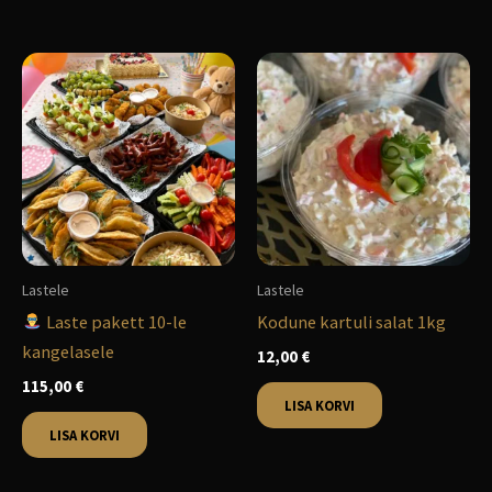
Lastele
Lastele
Laste pakett 10-le
Kodune kartuli salat 1kg
kangelasele
12,00
€
115,00
€
LISA KORVI
LISA KORVI