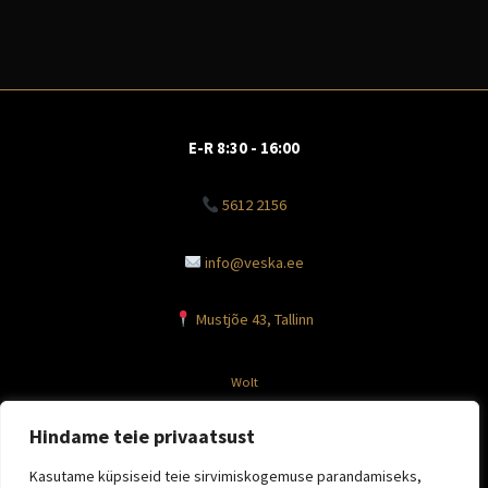
E-R 8:30 - 16:00
5612 2156
info@veska.ee
Mustjõe 43, Tallinn
Wolt
Facebook
Hindame teie privaatsust
Instagram
Kasutame küpsiseid teie sirvimiskogemuse parandamiseks,