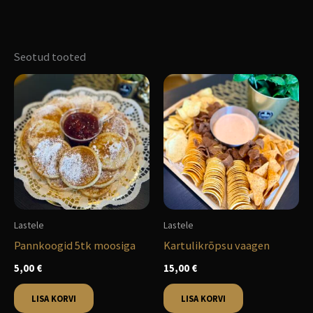
Seotud tooted
Lastele
Lastele
Pannkoogid 5tk moosiga
Kartulikrõpsu vaagen
5,00
€
15,00
€
LISA KORVI
LISA KORVI