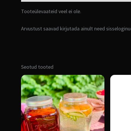
Tooteülevaateid veel ei ole.
Arvustust saavad kirjutada ainult need sisselogin
Seotud tooted