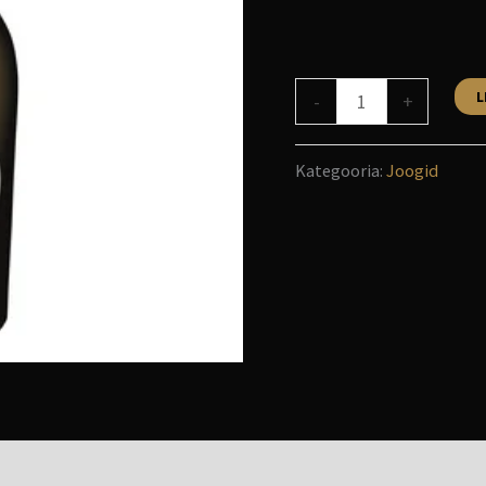
L
-
+
Kategooria:
Joogid