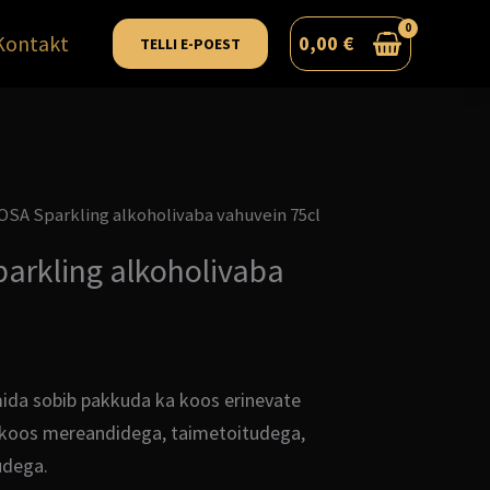
Kontakt
0,00
€
TELLI E-POEST
OSA Sparkling alkoholivaba vahuvein 75cl
arkling alkoholivaba
mida sobib pakkuda ka koos erinevate
 koos mereandidega, taimetoitudega,
udega.