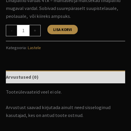
Lihapallid vardas 4 tk – mahlased ja maitsekad lihapallid
mugaval vardal. Sobivad suurepäraselt suupistelauale,
peolauale, või kiireks ampsuks.
LISA KORVI
-
+
Kategooria:
Lastele
Arvustused (0)
Tooteülevaateid veel ei ole.
Arvustust saavad kirjutada ainult need sisseloginud
kasutajad, kes on antud toote ostnud.