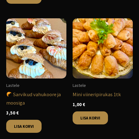
Lastele
Lastele
Sarvikud vahukoore ja
Mini viineripirukas 1tk
moosiga
1,00
€
3,50
€
LISA KORVI
LISA KORVI