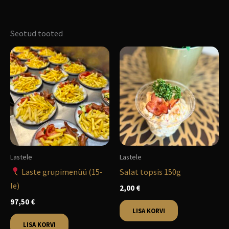
Seotud tooted
Lastele
Lastele
Laste grupimenüü (15-
Salat topsis 150g
le)
2,00
€
97,50
€
LISA KORVI
LISA KORVI