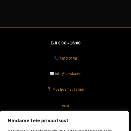
E-R 8:30 - 16:00
5612 2156
info@veska.ee
Mustjõe 43, Tallinn
Wolt
Facebook
Hindame teie privaatsust
Instagram