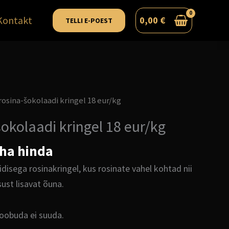
Kontakt
0,00
€
TELLI E-POEST
osina-šokolaadi kringel 18 eur/kg
okolaadi kringel 18 eur/kg
äha hinda
äidisega rosinakringel, kus rosinate vahel kohtad nii
ust lisavat õuna.
oobuda ei suuda.