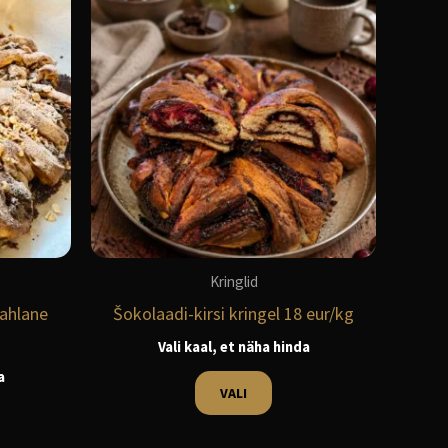
el
tootel
on
u
mitu
nti.
varianti.
kuid
Valikuid
b
saab
teha
elehel.
tootelehel.
Kringlid
mahlane
Šokolaadi-kirsi kringel 18 eur/kg
Vali kaal, et näha hinda
a
VALI