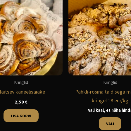
toot
on
mit
varia
Vali
saa
teha
toot
Kringlid
Kringlid
aitsev kaneelisaiake
Pähkli-rosina täidisega 
kringel 18 eur/kg
2,50
€
Vali kaal, et näha hind
LISA KORVI
VALI