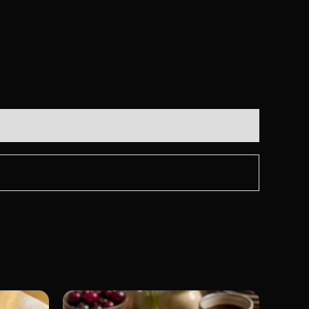
l
Sellel