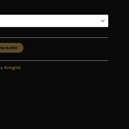
ISA KORVI
a:
Kringlid