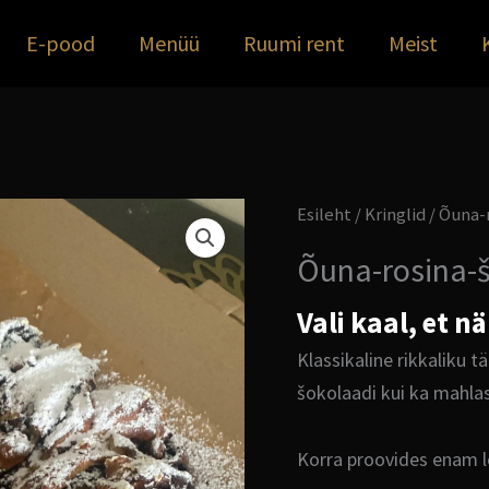
E-pood
Menüü
Ruumi rent
Meist
Õuna-
Esileht
/
Kringlid
/ Õuna-r
rosina-
Õuna-rosina-š
šokolaadi
kringel
Vali kaal, et n
18
Klassikaline rikkaliku t
eur/kg
šokolaadi kui ka mahlas
kogus
Korra proovides enam l