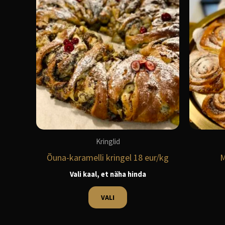
tootel
on
mitu
varianti.
Valikuid
saab
teha
tootelehel.
Kringlid
Õuna-karamelli kringel 18 eur/kg
M
Vali kaal, et näha hinda
VALI