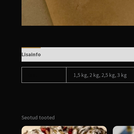
Lisainfo
Arvustused (0)
Kaal
1,5 kg, 2 kg, 2,5 kg, 3 kg
Seotud tooted
Sellel