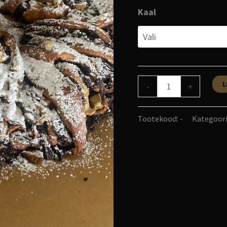
Kaal
L
-
+
Tootekood:
-
Kategoori