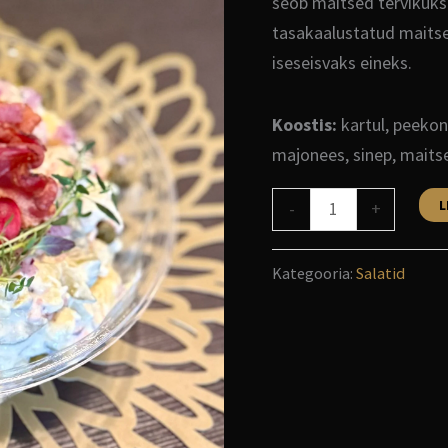
seob maitsed tervikuks 
tasakaalustatud maitse.
iseseisvaks eineks.
Koostis:
kartul, peekon
majonees, sinep, maits
L
-
+
Kategooria:
Salatid