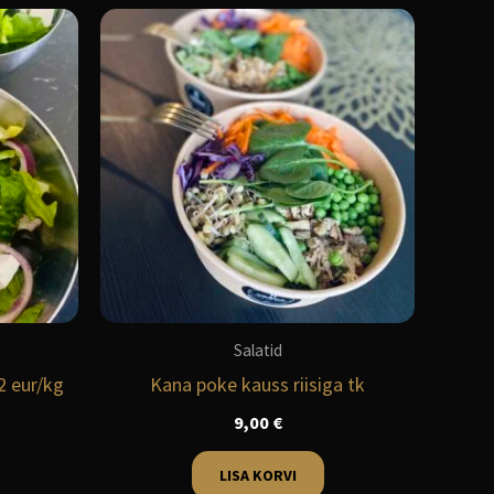
Salatid
2 eur/kg
Kana poke kauss riisiga tk
9,00
€
LISA KORVI