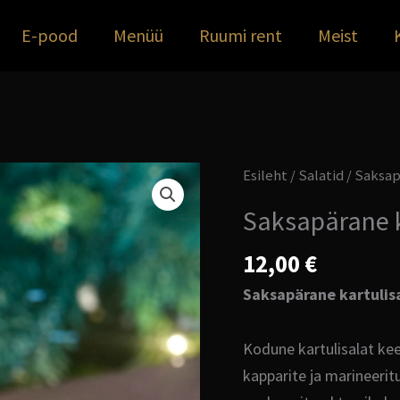
E-pood
Menüü
Ruumi rent
Meist
Saksapärane
Esileht
/
Salatid
/ Saksap
kartulisalat
Saksapärane k
12
eur/kg
12,00
€
kogus
Saksapärane kartulis
Kodune kartulisalat kee
kapparite ja marineeri