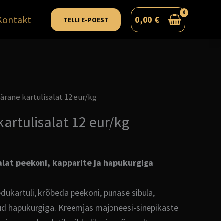
Kontakt
0,00
€
TELLI E-POEST
ärane kartulisalat 12 eur/kg
artulisalat 12 eur/kg
alat peekoni, kapparite ja hapukurgiga
dukartuli, krõbeda peekoni, punase sibula,
tud hapukurgiga. Kreemjas majoneesi-sinepikaste