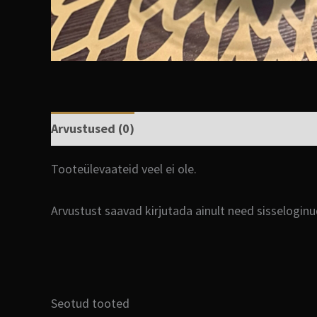
Arvustused (0)
Tooteülevaateid veel ei ole.
Arvustust saavad kirjutada ainult need sisselogin
Seotud tooted