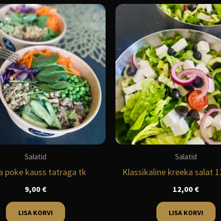
Salatid
Salatid
 poke kauss tatraga tk
Klassikaline kreeka salat 1
9,00
€
12,00
€
LISA KORVI
LISA KORVI