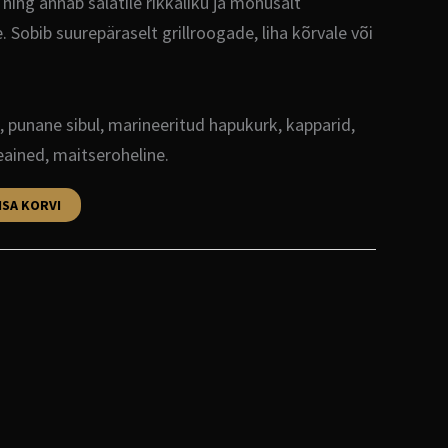
ning annab salatile rikkaliku ja mõnusalt
 Sobib suurepäraselt grillroogade, liha kõrvale või
, punane sibul, marineeritud hapukurk, kapparid,
eained, maitseroheline.
ISA KORVI