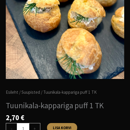
Esileht
/
Suupisted
/ Tuunikala-kappariga puff 1 TK
Tuunikala-kappariga puff 1 TK
2,70
€
LISA KORVI
-
+