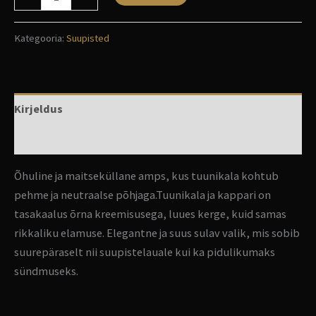
Kategooria:
Suupisted
Kirjeldus
Arvustused (0)
Õhuline ja maitseküllane amps, kus tuunikala kohtub
pehme ja neutraalse põhjaga.Tuunikala ja kappari on
tasakaalus õrna kreemisusega, luues kerge, kuid samas
rikkaliku elamuse. Elegantne ja suus sulav valik, mis sobib
suurepäraselt nii suupistelauale kui ka pidulikumaks
sündmuseks.