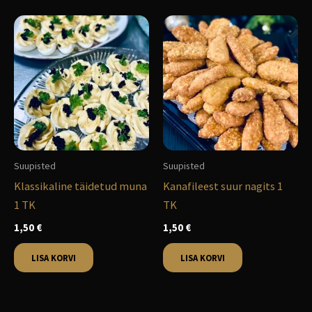
Suupisted
Suupisted
Klassikaline täidetud muna
Kanafileest suur nagits 1
1 TK
TK
1,50
€
1,50
€
LISA KORVI
LISA KORVI