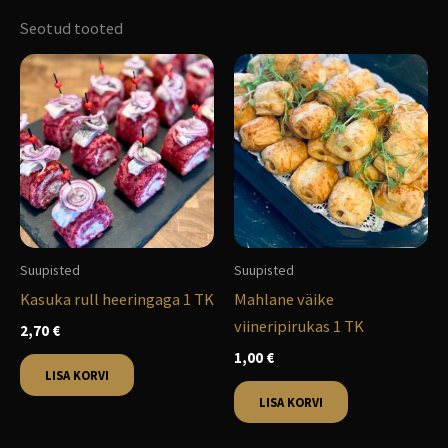
Seotud tooted
Suupisted
Suupisted
Kasuka rull heeringaga 1 TK
Mahlane väike
viineripirukas 1 TK
2,70
€
1,00
€
LISA KORVI
LISA KORVI