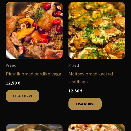
Praed
Praed
Pidulik praad pardikoivaga
Maitsev praad kaetud
sealihaga
12,50
€
12,50
€
LISA KORVI
LISA KORVI