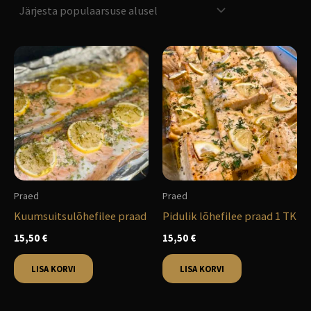
Praed
Praed
Kuumsuitsulõhefilee praad
Pidulik lõhefilee praad 1 TK
15,50
€
15,50
€
LISA KORVI
LISA KORVI