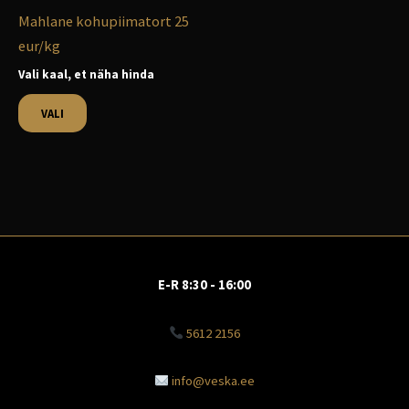
tootelehel.
Mahlane kohupiimatort 25
eur/kg
Vali kaal, et näha hinda
VALI
E-R 8:30 - 16:00
5612 2156
info@veska.ee