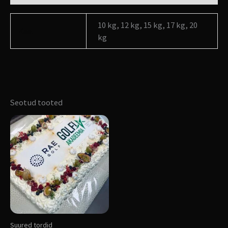
10 kg, 12 kg, 15 kg, 17 kg, 20
Kaal
kg
Seotud tooted
Sellel
tootel
on
mitu
varianti.
Valikuid
saab
teha
Suured tordid