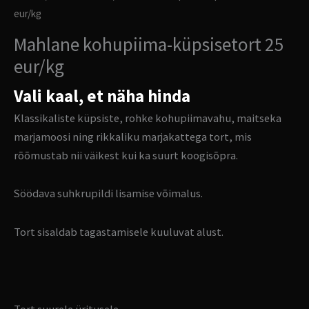
eur/kg
Mahlane kohupiima-küpsisetort 25
eur/kg
Vali kaal, et näha hinda
Klassikaliste küpsiste, rohke kohupiimavahu, maitseka
marjamoosi ning rikkaliku marjakattega tort, mis
rõõmustab nii väikest kui ka suurt koogisõpra.
Söödava suhkrupildi lisamise võimalus.
Tort sisaldab tagastamisele kuuluvat alust.
Tort suurele üritusele.