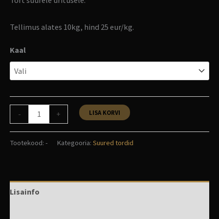
Tellimus alates 10kg, hind 25 eur/kg.
Kaal
LISA KORVI
-
+
Tootekood:
-
Kategooria:
Suured tordid
Lisainfo
Arvustused (0)