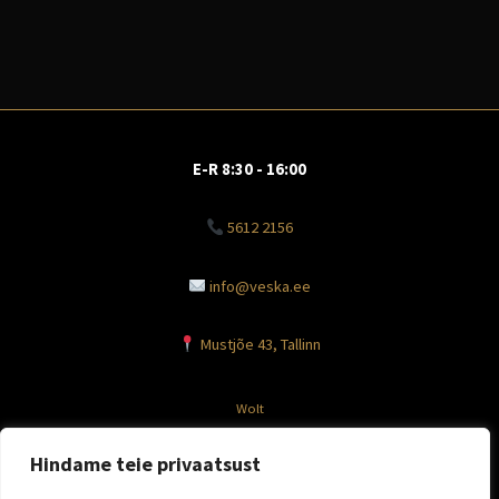
E-R 8:30 - 16:00
5612 2156
info@veska.ee
Mustjõe 43, Tallinn
Wolt
Facebook
Hindame teie privaatsust
Instagram