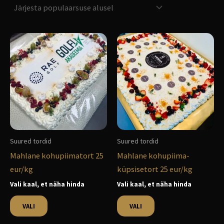
Sellel
Sellel
tootel
tootel
on
on
mitu
mitu
varianti.
varianti.
Valikuid
Valikuid
saab
saab
teha
teha
Suured tordid
Suured tordid
tootelehel.
tootelehel.
Mahlane kohupiimatort 25
Mahlane kohupiima-
eur/kg
küpsisetort 25 eur/kg
Vali kaal, et näha hinda
Vali kaal, et näha hinda
VALI
VALI