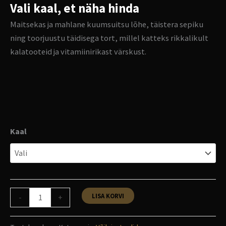
Vali kaal, et näha hinda
Maitsekas ja mahlane kuumsuitsu lõhe, täistera sepiku
ning toorjuustu täidisega tort, millel katteks rikkalikult
kalatooteid ja vitamiinirikast värskust.
Kaal
LISA KORVI
-
+