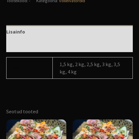
Tootekood:
-
Kategooria:
Võileivatordid
Lisainfo
Arvustused (0)
1,5 kg, 2 kg, 2,5 kg, 3 kg, 3,5
Kaal
kg, 4 kg
Seotud tooted
Sellel
Sellel
tootel
tootel