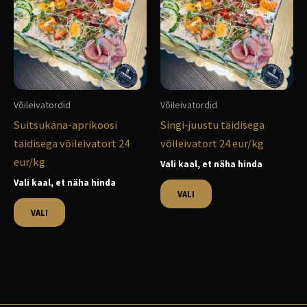
on
on
mitu
mitu
varianti.
varianti.
Valikuid
Valikuid
saab
saab
teha
teha
Võileivatordid
Võileivatordid
tootelehel.
tootelehel.
Suitsukana-aprikoosi
Singi-juustu täidisega
täidisega võileivatort 24
võileivatort 24 eur/kg
eur/kg
Vali kaal, et näha hinda
Vali kaal, et näha hinda
VALI
VALI