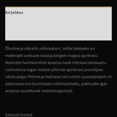
Kirjeldus
Lisainfo
Arvustused (0)
Õhuline ja rikkalik võileivatort, mille täidiseks on
mahedalt suitsune kana ja kergelt magus aprikoos.
Maitsete harmooniline kooslus loob mõnusa tasakaalu –
suitsukana sügav maitse põimub aprikoosi puuviljase
värskusega. Pehme ja mahlane tort sobib suurepäraselt nii
pidulauale kui ka eriliseks tähistamiseks, pakkudes igas
ampsus nauditavat maitsekogemust.
Seotud tooted