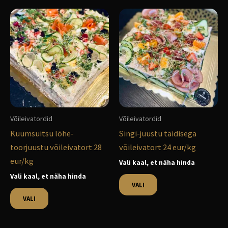
Sellel
Sellel
tootel
tootel
on
on
mitu
mitu
varianti.
varianti.
Valikuid
Valikuid
saab
saab
teha
teha
Võileivatordid
Võileivatordid
tootelehel.
tootelehel.
Kuumsuitsu lõhe-
Singi-juustu täidisega
toorjuustu võileivatort 28
võileivatort 24 eur/kg
eur/kg
Vali kaal, et näha hinda
Vali kaal, et näha hinda
VALI
VALI