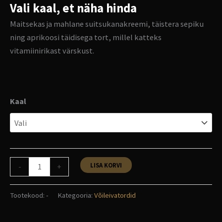
Vali kaal, et näha hinda
Maitsekas ja mahlane suitsukanakreemi, täistera sepiku
ning aprikoosi täidisega tort, millel katteks
vitamiinirikast värskust.
Kaal
LISA KORVI
-
+
Tootekood:
-
Kategooria:
Võileivatordid