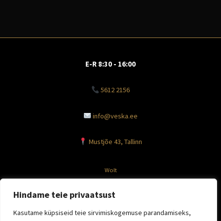
E-R 8:30 - 16:00
5612 2156
info@veska.ee
Mustjõe 43, Tallinn
Wolt
Facebook
Hindame teie privaatsust
Instagram
Kasutame küpsiseid teie sirvimiskogemuse parandamiseks,