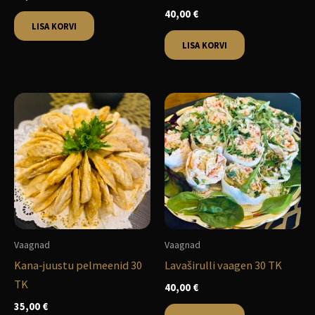
40,00
€
LISA KORVI
LISA KORVI
Vaagnad
Vaagnad
Kana-juustu pelmeenid 30
Lavaširulli vaagen 30 TK
TK
40,00
€
35,00
€