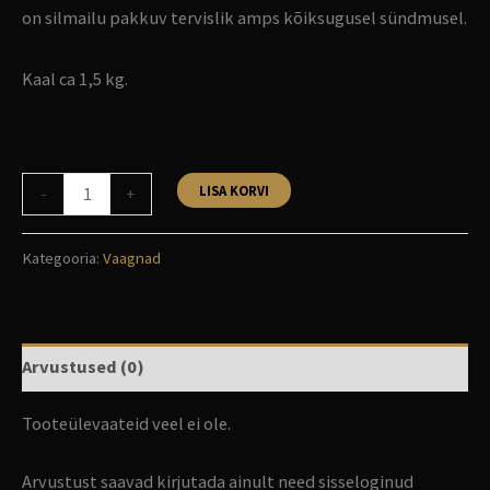
on silmailu pakkuv tervislik amps kõiksugusel sündmusel.
Kaal ca 1,5 kg.
LISA KORVI
-
+
Kategooria:
Vaagnad
Arvustused (0)
Tooteülevaateid veel ei ole.
Arvustust saavad kirjutada ainult need sisseloginud