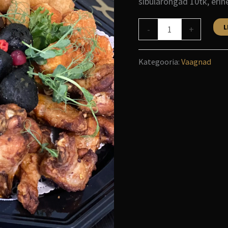
sibularõngad 10tk, eri
L
-
+
Kategooria:
Vaagnad