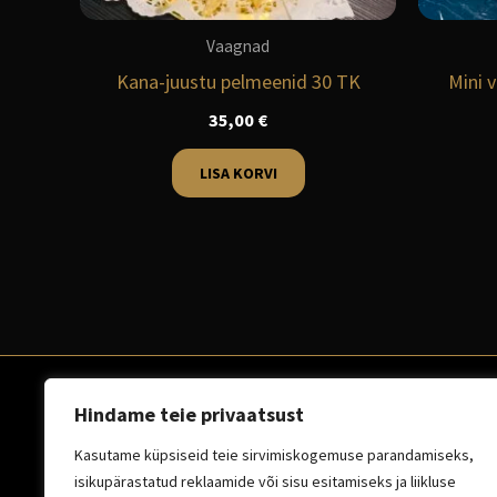
Vaagnad
Kana-juustu pelmeenid 30 TK
Mini 
35,00
€
LISA KORVI
Hindame teie privaatsust
E-R 8:30 - 16:00
Kasutame küpsiseid teie sirvimiskogemuse parandamiseks,
isikupärastatud reklaamide või sisu esitamiseks ja liikluse
5612 2156