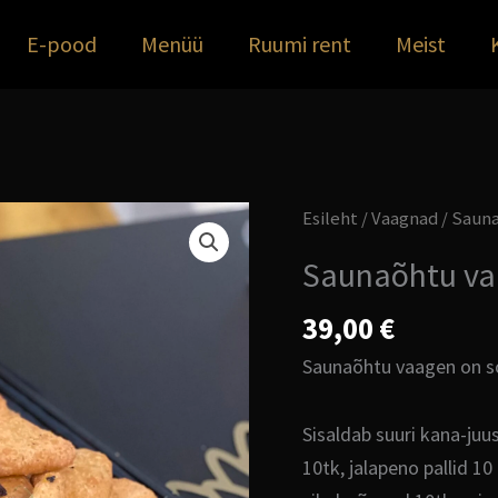
E-pood
Menüü
Ruumi rent
Meist
Saunaõhtu
Esileht
/
Vaagnad
/ Sauna
vaagen
Saunaõhtu va
10-
le
39,00
€
kogus
Saunaõhtu vaagen on sob
Sisaldab suuri kana-juu
10tk, jalapeno pallid 10