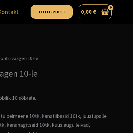
Kontakt
0,00
€
TELLI E-POEST
õhtu vaagen 10-le
agen 10-le
ilik 10 sõbrale.
stu pelmeene 10tk, kanatiibasid 10tk, juustupalle
 tk, kananagitsaid 10tk, küüslaugu leivad,