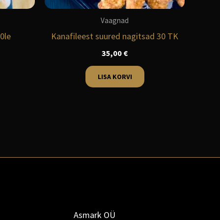
Vaagnad
0le
Kanafileest suured nagitsad 30 TK
35,00
€
LISA KORVI
Asmark OÜ