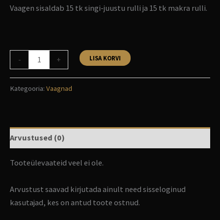
Vaagen sisaldab 15 tk singi-juustu rulli ja 15 tk makra rulli.
LISA KORVI
-
+
Kategooria:
Vaagnad
Arvustused (0)
Tooteülevaateid veel ei ole.
Arvustust saavad kirjutada ainult need sisseloginud
kasutajad, kes on antud toote ostnud.