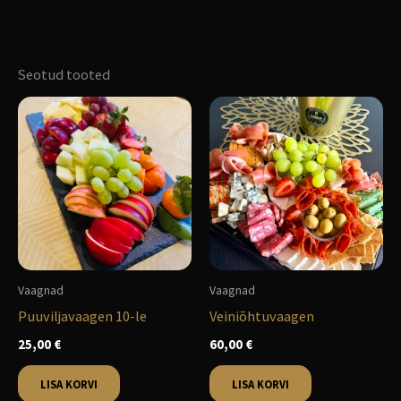
Seotud tooted
Vaagnad
Vaagnad
Puuviljavaagen 10-le
Veiniõhtuvaagen
25,00
€
60,00
€
LISA KORVI
LISA KORVI