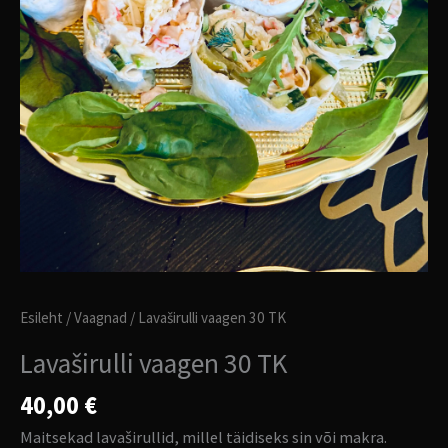
Esileht
/
Vaagnad
/ Lavaširulli vaagen 30 TK
Lavaširulli vaagen 30 TK
40,00
€
Maitsekad lavaširullid, millel täidiseks sin või makra.