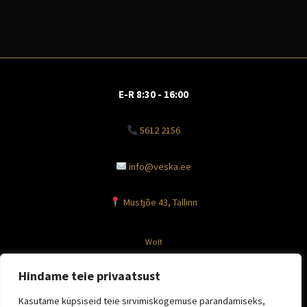
E-R 8:30 - 16:00
5612 2156
info@veska.ee
Mustjõe 43, Tallinn
Wolt
Facebook
Hindame teie privaatsust
Instagram
Kasutame küpsiseid teie sirvimiskogemuse parandamiseks,