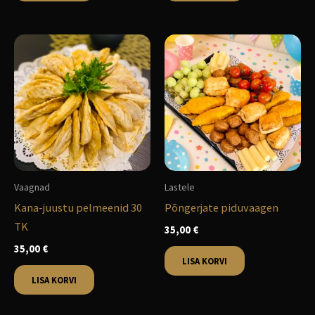
Vaagnad
Lastele
Kana-juustu pelmeenid 30
Põngerjate piduvaagen
TK
35,00
€
35,00
€
LISA KORVI
LISA KORVI