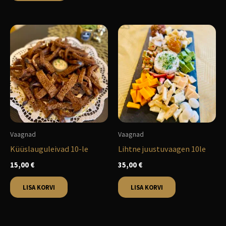
Vaagnad
Vaagnad
Küüslauguleivad 10-le
Lihtne juustuvaagen 10le
15,00
€
35,00
€
LISA KORVI
LISA KORVI