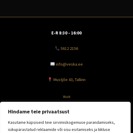
E-R 8:30 - 16:00
5612 2156
info@veska.ee
Mustjõe 43, Tallinn
Wolt
Facebook
Hindame teie privaatsust
Instagram
Kasutame küpsiseid teie sirvimiskogemuse parandamiseks,
isikupärastatud reklaamide või sisu esitamiseks ja liikluse