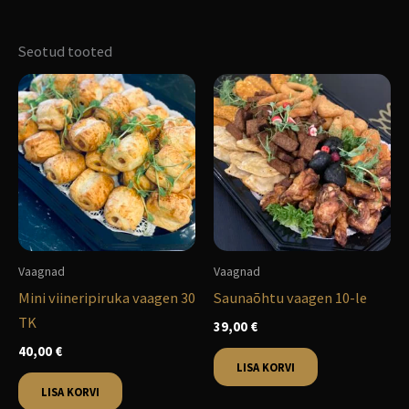
Seotud tooted
Vaagnad
Vaagnad
Mini viineripiruka vaagen 30
Saunaõhtu vaagen 10-le
TK
39,00
€
40,00
€
LISA KORVI
LISA KORVI