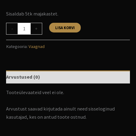
Sisaldab 5tk majakastet.
LISA KORVI
-
+
Kategooria:
Vaagnad
Arvustused (0)
Tooteülevaateid veel ei ole.
Arvustust saavad kirjutada ainult need sisseloginud
kasutajad, kes on antud toote ostnud.